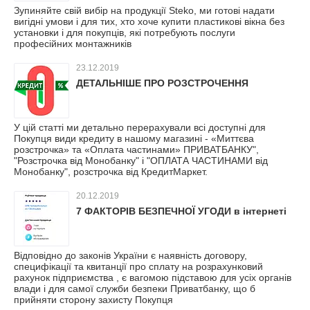
Зупиняйте свій вибір на продукції Steko, ми готові надати
вигідні умови і для тих, хто хоче купити пластикові вікна без
установки і для покупців, які потребують послуги
професійних монтажників
23.12.2019
ДЕТАЛЬНІШЕ ПРО РОЗСТРОЧЕННЯ
У цій статті ми детально перерахували всі доступні для
Покупця види кредиту в нашому магазині - «Миттєва
розстрочка» та «Оплата частинами» ПРИВАТБАНКУ",
"Розстрочка від Монобанку" і "ОПЛАТА ЧАСТИНАМИ від
Монобанку", розстрочка від КредитМаркет.
20.12.2019
7 ФАКТОРІВ БЕЗПЕЧНОЇ УГОДИ в інтернеті
Відповідно до законів України є наявність договору,
специфікації та квитанції про сплату на розрахунковий
рахунок підприємства , є вагомою підставою для усіх органів
влади і для самої служби безпеки Приватбанку, що б
прийняти сторону захисту Покупця