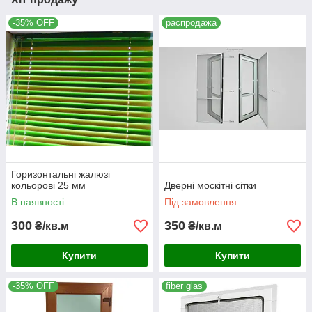
-35% OFF
распродажа
Горизонтальні жалюзі
кольорові 25 мм
Дверні москітні сітки
В наявності
Під замовлення
300
350
₴/кв.м
₴/кв.м
Купити
Купити
-35% OFF
fiber glas