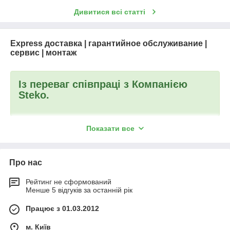
Дивитися всі статті
Express доставка | гарантийное обслуживание |
сервис | монтаж
Із переваг співпраці з Компанією
Steko.
Показати все
НАДІЙНІСТЬ і СТАБІЛЬНІСТЬ
1. Найбільший виробник металопластикових конструкцій в
Про нас
Україні з обсягом виробництва понад 1 000 000 конструкцій
на рік.
Рейтинг не сформований
Менше 5 відгуків за останній рік
2. Компанія більше 16 років на ринку.Лідируючі позиції на
ринку країни - щорічний приріст кількості вироблених
Працює з 01.03.2012
конструкцій більш ніж на 30%.
3. Власний автопарк - 160 автомобілів з системою GPS.
м. Київ