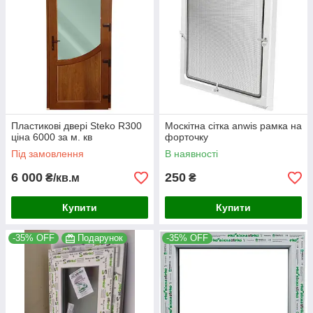
Пластикові двері Steko R300
Москітна сітка anwis рамка на
ціна 6000 за м. кв
форточку
Під замовлення
В наявності
6 000
250
₴/кв.м
₴
Купити
Купити
-35% OFF
Подарунок
-35% OFF