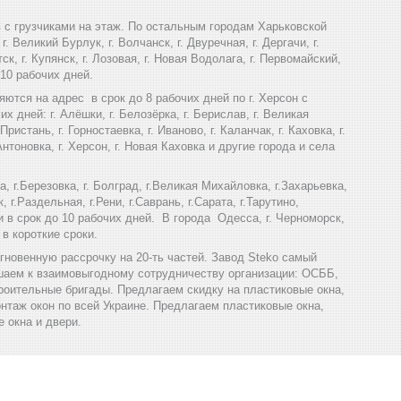
в с грузчиками на этаж. По остальным городам Харьковской
г. Великий Бурлук, г. Волчанск, г. Двуречная, г. Дергачи, г.
тск, г. Купянск, г. Лозовая, г. Новая Водолага, г. Первомайский,
 10 рабочих дней.
ся на адрес в срок до 8 рабочих дней по г. Херсон с
дней: г. Алёшки, г. Белозёрка, г. Берислав, г. Великая
ристань, г. Горностаевка, г. Иваново, г. Каланчак, г. Каховка, г.
 Антоновка, г. Херсон, г. Новая Каховка и другие города и села
а, г.Березовка, г. Болград, г.Великая Михайловка, г.Захарьевка,
, г.Раздельная, г.Рени, г.Саврань, г.Сарата, г.Тарутино,
ти в срок до 10 рабочих дней. В города Одесса, г. Черноморск,
 в короткие сроки.
мгновенную рассрочку на 20-ть частей. Завод Steko самый
шаем к взаимовыгодному сотрудничеству организации: ОСББ,
роительные бригады. Предлагаем скидку на пластиковые окна,
нтаж окон по всей Украине. Предлагаем пластиковые окна,
е окна и двери.