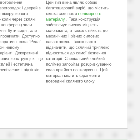
иготовлення
Цей тип вікна являє собою
ерегородок і дверей з
багатошаровий виріб, що містить
 візерункового
кілька склянок з
полімерного
 коли через скляні
матеріалу
. Така конструкція
 і конференц-зали
забезпечує високу міцність
нні бути видні, але
склопакета, а також стійкість до
 проникати. Доступно
механічних і різних силових
коративні скла "Реал"
навантажень. Також варто
оричневому і
відзначити, що скляний триплекс
аріанті. Декоративні
відноситься до самої безпечної
ових конструкціях - це
категорії. Спеціальний клейкий
сплей і естетична
полімер запобігає розбризкуванню
освітлення і відтінків.
скла при його пошкодженні. Цей
матеріал містить фрагменти
всередині скляного блоку.