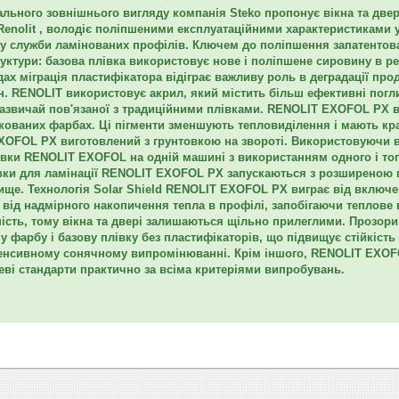
ального зовнішнього вигляду компанія Steko пропонує вікна та двері
Renolit , володіє поліпшеними експлуатаційними характеристиками у
ну служби ламінованих профілів. Ключем до поліпшення запатентов
руктури: базова плівка використовує нове і поліпшене сировину в 
дах міграція пластифікатора відіграє важливу роль в деградації про
н. RENOLIT використовує акрил, який містить більш ефективні погли
зазвичай пов'язаної з традиційними плівками. RENOLIT EXOFOL PX в
друкованих фарбах. Ці пігменти зменшують тепловиділення і мають к
OFOL PX виготовлений з грунтовкою на звороті. Використовуючи в
івки RENOLIT EXOFOL на одній машині з використанням одного і того
вки для ламінації RENOLIT EXOFOL PX запускаються з розширеною га
ище. Технологія Solar Shield RENOLIT EXOFOL PX виграє від включенн
т від надмірного накопичення тепла в профілі, запобігаючи теплов
ність, тому вікна та двері залишаються щільно прилеглими. Прозор
у фарбу і базову плівку без пластифікаторів, що підвищує стійкіст
енсивному сонячному випромінюванні. Крім іншого, RENOLIT EXOFOL
еві стандарти практично за всіма критеріями випробувань.