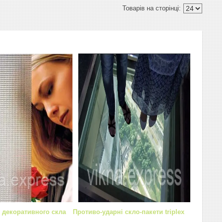
 декоративного скла
Противо-ударні скло-пакети triplex