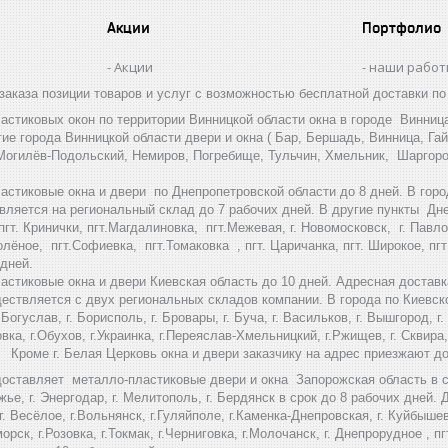
Акции
Портфолио
Акции
наши рабо
заказа позиции товаров и услуг c возможностью бесплатной доставки по
астиковых окон по территории Винницкой области окна в городе Винниц
гие города Винницкой области двери и окна ( Бар, Бершадь, Винница, Га
Могилёв-Подольский, Немиров, Погребище, Тульчин, Хмельник, Шаргород
астиковые окна и двери по Днепропетровской области до 8 дней. В горо
вляется на региональный склад до 7 рабочих дней. В другие пункты Днеп
гт. Кринички, пгт.Магдалиновка, пгт.Межевая, г. Новомосковск, г. Павлог
олёное, пгт.Софиевка, пгт.Томаковка , пгт. Царичанка, пгт. Широкое, пг
 дней.
астиковые окна и двери Киевская область до 10 дней. Адресная доставк
ществляется с двух региональных складов компании. В города по Киевско
г. Богуслав, г. Борисполь, г. Бровары, г. Буча, г. Васильков, г. Вышгород, г.
а, г.Обухов, г.Украинка, г.Переяслав-Хмельницкий, г.Ржищев, г. Сквира, г.
н. Кроме г. Белая Церковь окна и двери заказчику на адрес приезжают д
доставляет металло-пластиковые двери и окна Запорожская область в ср
жье, г. Энергодар, г. Мелитополь, г. Бердянск в срок до 8 рабочих дней. Д
. Весёлое, г.Вольнянск, г.Гуляйполе, г.Каменка-Днепровская, г. Куйбышево
морск, г.Розовка, г.Токмак, г.Черниговка, г.Молочанск, г. Днепрорудное , 