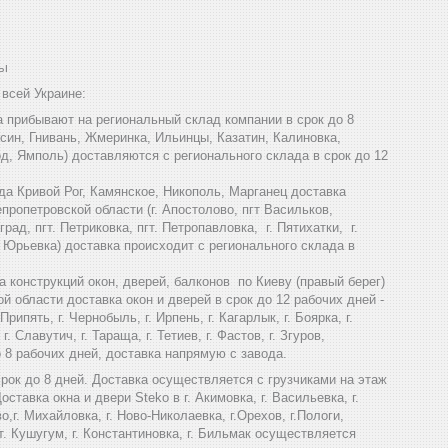
ты
 всей Украине:
а прибывают на региональный склад компании в срок до 8
йсин, Гнивань, Жмеринка, Ильинцы, Казатин, Калиновка,
, Ямполь) доставляются с регионального склада в срок до 12
да Кривой Рог, Камянское, Никополь, Марганец доставка
ропетровской области (г. Апостолово, пгт Васильков,
рад, пгт. Петриковка, пгт. Петропавловка, г. Пятихатки, г.
т Юрьевка) доставка происходит с регионального склада в
а конструкций окон, дверей, балконов по Киеву (правый берег)
й области доставка окон и дверей в срок до 12 рабочих дней -
 Припять, г. Чернобыль, г. Ирпень, г. Кагарлык, г. Боярка, г.
 Славутич, г. Тараща, г. Тетиев, г. Фастов, г. Згуров,
о 8 рабочих дней, доставка напрямую с завода.
ок до 8 дней. Доставка осуществляется с грузчиками на этаж
оставка окна и двери Steko в г. Акимовка, г. Васильевка, г.
,г. Михайловка, г. Ново-Николаевка, г.Орехов, г.Пологи,
пгт. Кушугум, г. Константиновка, г. Бильмак осуществляется