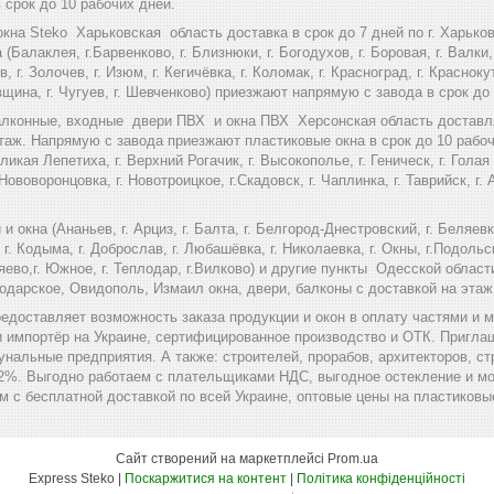
 срок до 10 рабочих дней.
кна Steko Харьковская область доставка в срок до 7 дней по г. Харько
(Балаклея, г.Барвенково, г. Близнюки, г. Богодухов, г. Боровая, г. Валки, 
, г. Золочев, г. Изюм, г. Кегичёвка, г. Коломак, г. Красноград, г. Красноку
овщина, г. Чугуев, г. Шевченково) приезжают напрямую с завода в срок до
лконные, входные двери ПВХ и окна ПВХ Херсонская область доставляют
аж. Напрямую с завода приезжают пластиковые окна в срок до 10 рабочих 
икая Лепетиха, г. Верхний Рогачик, г. Высокополье, г. Геническ, г. Голая П
Нововоронцовка, г. Новотроицкое, г.Скадовск, г. Чаплинка, г. Таврийск, г.
 окна (Ананьев, г. Арциз, г. Балта, г. Белгород-Днестровский, г. Беляевк
, г. Кодыма, г. Доброслав, г. Любашёвка, г. Николаевка, г. Окны, г.Подольск
ряево,г. Южное, г. Теплодар, г.Вилково) и другие пункты Одесской облас
ебодарское, Овидополь, Измаил окна, двери, балконы с доставкой на этаж
редоставляет возможность заказа продукции и окон в оплату частями и 
и импортёр на Украине, сертифицированное производство и ОТК. Пригла
льные предприятия. А также: строителей, прорабов, архитекторов, ст
2%. Выгодно работаем с плательщиками НДС, выгодное остекление и мо
м с бесплатной доставкой по всей Украине, оптовые цены на пластиковы
Сайт створений на маркетплейсі
Prom.ua
Express Steko |
Поскаржитися на контент
|
Політика конфіденційності