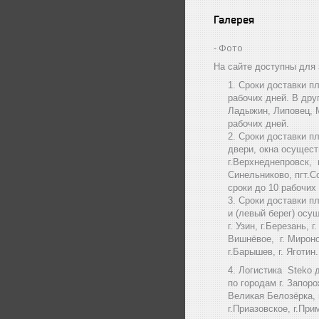
Галерея
Фото
На сайте доступны для 
Сроки доставки пл
рабочих дней. В дру
Ладыжин, Липовец, 
рабочих дней.
Сроки доставки пл
двери, окна осущест
г.Верхнеднепровск, п
Синельниково, пгт.С
сроки до 10 рабочих
Сроки доставки пл
и (левый берег) осу
г. Узин, г.Березань, 
Вишнёвое, г. Мироновк
г.Барышев, г. Яготи
Логистика Steko 
по городам г. Запоро
Великая Белозёрка, г
г.Приазовское, г.При