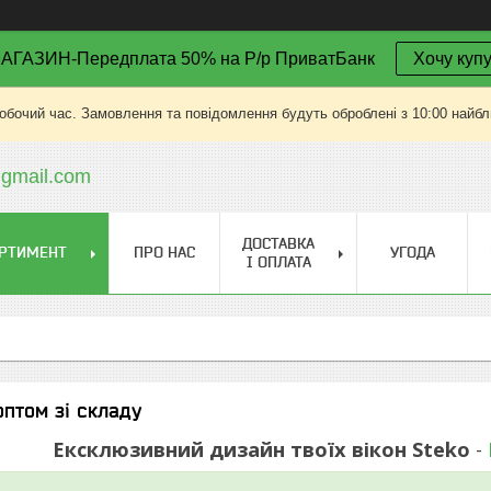
АГАЗИН-Передплата 50% на Р/р ПриватБанк
Хочу купу
робочий час. Замовлення та повідомлення будуть оброблені з 10:00 найбли
gmail.com
ДОСТАВКА
РТИМЕНТ
ПРО НАС
УГОДА
І ОПЛАТА
оптом зі складу
Ексклюзивний дизайн твоїх вікон Steko
-