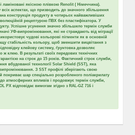
 ламіновані якісною плівкою Renolit ( Німеччина).
 всіх аспектах, що призводить до значного збільшення
ана конструкція продукту в чотирьох найважливіших
революційній рецептурою ПВХ без пластифікатора. У
дукту. Успішне усунення значно збільшило термін служби
начі УФ-випромінювання, які не страждають від міграції
икористовує чудові кольорові пігменти як в основній
ращу стабільність кольору, щоб зменшити вицвітання з
ідповідну клейову систему, ґрунтовка дозволяє
 ж клею. В результаті своїх передових технічних
рантією на строк до 15 років. Фактичний строк служби,
я вбудованої технології Solar Shield (SST), яка
е випромінювання. З SST профілі зберігають свою
ий покриває шар спеціально розробленого поліакрилату
ь до атмосферних впливів і продовжує термін служби,
 PX відповідає вимогам згідно з RAL-GZ 716 і