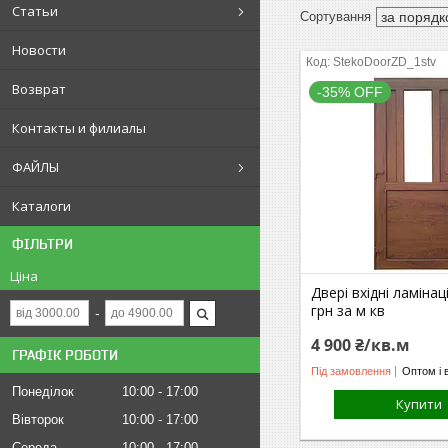
Статьи
Новости
StekoDoorZD_1stv
Возврат
-35% OFF
Контакты и филиалы
ФАЙЛЫ
Каталоги
ФІЛЬТРИ
Ціна
Двері вхідні ламінац
грн за м кв
4 900 ₴/кв.м
ГРАФІК РОБОТИ
Під замовлення
Оптом і 
Понеділок
10:00
17:00
Купити
Вівторок
10:00
17:00
Середа
10:00
17:00