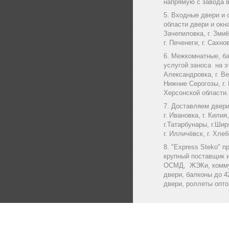
напрямую с завода в
Входные двери и о
области двери и окна 
Зачепиловка, г. Змиёв
г. Печенеги, г. Сахн
Межкомнатные, ба
услугой заноса на эт
Александровка, г. Вел
Нижние Серогозы, г. 
Херсонской области.
Доставляем двери и
г. Ивановка, г. Килия
г.Татарбунары, г.Ши
г. Илличёвск, г. Хл
"Express Steko" п
крупный поставщик 
ОСМД, ЖЭКи, коммуна
двери, балконы до 4
двери, роллеты опто