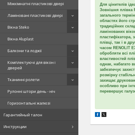
Міжкімнатні пластикові двері
Для цінителів іде
Зовнішня плівка 
Ламіновані пластикові двері
загального термі
областях його ст
традиційних скла
Вікна Steko
ламінованих віко
пластифікатора, 
Вікна Aluplast
плівці, так і в 
часом RENOLIT EX
Балкони та лоджії
обробляти всі пл
властивостей плі
Комплектуючі для вікон і
однак, набагато в
дверей
забезпечує захис
розмірну стабіль
Тканинні ролети
захищає друкован
особливо при інт
Рулонні штори день - ніч
перевершує галуз
Горизонтальні жалюзі
Гарантийный талон
Инструкции