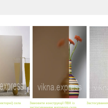
екторні) скла
Замовити конструкції ПВХ із
Застосування
застосуванням матового скла