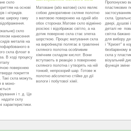
ане скло
Пропонуємо в
криттям на основі
Матоване (або матове) скло являє
пластикових п
ів і нітридів.
собою декоративне скляне полотно
застосуванням
має широку гаму
з матовою поверхнею на одній або
скла. Ідеально
ь відображення.
обох сторонах.Матове скло відмінно
двері, душові
розсіює і відображає світло, а на
деталі не пови
ркальне) скло
дотик поверхню скла стає злегка
світла бажано
ляхом нанесення
шорсткою. Процес матування скла
для вибору де
ксидів металів на
на виробництві полягає в травленні
і "Кризет" в к
 пофарбованого в
скляного полотна особливим
безбарвному в
ого скла флоат в
хімічним складом кислот. Вони
скла у пластик
ва. В ході процесу
вступають в реакцію з поверхнею
візуальний ди
еталу
скляного полотна і утворять на ній
функція зміни 
рячою поверхнею
тонкий, непрозорий шар. Готове ж
тверде покриття
полотно абсолютно стійке до дії
е. Такі скла можуть
вологи і побутової хімії.
 в моно-
ається
рування і т. д. Це
 надати склу
ні характеристики.