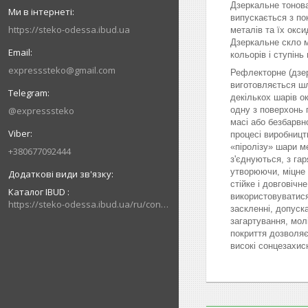
Дзеркальне тонов
випускається з по
https://steko-odessa.ibud.ua
металів та їх оксид
Дзеркальне скло 
кольорів і ступін
expresssteko@gmail.com
Рефлекторне (дзе
виготовляється ш
декількох шарів о
одну з поверхонь
@expresssteko
масі або безбарвн
процесі виробницт
«піролізу» шари м
+380677092444
з'єднуються, з га
утворюючи, міцне 
стійке і довговічн
Каталог IBUD
використовуватися
https://steko-odessa.ibud.ua/ru/contakty
заскленні, допуск
загартування, молі
покриття дозволяє
високі сонцезахис