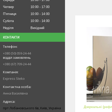
Четвер
10:00
17:00
Пʼятниця
10:00
14:00
Субота
10:00
14:00
Неділя
Вихідний
КОНТАКТИ
+380 (50) 059-24-44
відділ замовлень
+380 (67) 709-24-44
Express Steko
Анна Василівна
Дзеркальні (рефл
прт Лобановського 6в, Київ, Україна