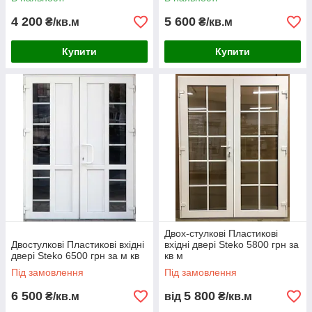
4 200
5 600
₴/кв.м
₴/кв.м
Купити
Купити
Двох-стулкові Пластикові
Двостулкові Пластикові вхідні
вхідні двері Steko 5800 грн за
двері Steko 6500 грн за м кв
кв м
Під замовлення
Під замовлення
6 500
5 800
₴/кв.м
від
₴/кв.м