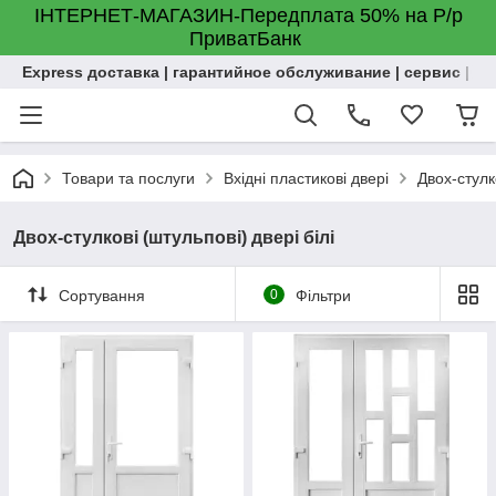
ІНТЕРНЕТ-МАГАЗИН-Передплата 50% на Р/р
ПриватБанк
Express доставка | гарантийное обслуживание | сервис | м
Товари та послуги
Вхідні пластикові двері
Двох-стулко
Двох-стулкові (штульпові) двері білі
Сортування
0
Фільтри