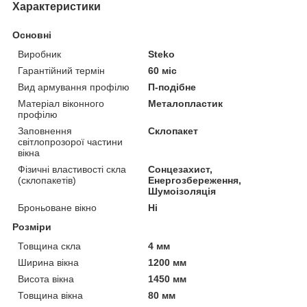
Характеристики
Основні
Виробник
Steko
Гарантійний термін
60 міс
Вид армування профілю
П-подібне
Матеріал віконного
Металопластик
профілю
Заповнення
Склопакет
світлопрозорої частини
вікна
Фізичні властивості скла
Сонцезахист,
(склопакетів)
Енергозбереження,
Шумоізоляція
Броньоване вікно
Ні
Розміри
Товщина скла
4 мм
Ширина вікна
1200 мм
Висота вікна
1450 мм
Товщина вікна
80 мм