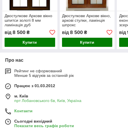
Двостулкове Аркове вікно
Двостулкове Аркове вікно,
Двос
шпитси золоті 8 мм
аркові стулки, ламінція
екон
ламінація дуб
шпрокс
зсер
8 500
8 500
від
₴
від
₴
від
Купити
Купити
Про нас
Рейтинг не сформований
Менше 5 відгуків за останній рік
Працює з 01.03.2012
м. Київ
прт Лобановського 6в, Київ, Україна
Контакти
Сьогодні вихідний
Показати весь графік роботи