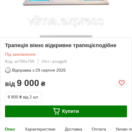
Трапеція вікно відкривне трапецієподібне
Під замовлення
Код: ar700x700
Опт і роздріб
Відправка з
29 серпня 2026
9 000
від
₴
8 800 ₴
від 2 шт.
Купити
Опис
Характеристики
Доставка
Оплата
Умови п