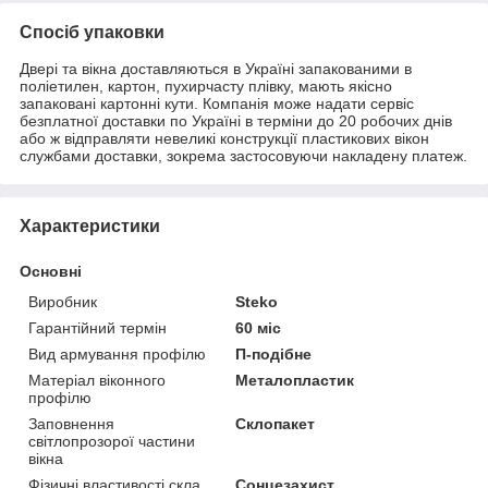
Спосіб упаковки
Двері та вікна доставляються в Україні запакованими в
поліетилен, картон, пухирчасту плівку, мають якісно
запаковані картонні кути. Компанія може надати сервіс
безплатної доставки по Україні в терміни до 20 робочих днів
або ж відправляти невеликі конструкції пластикових вікон
службами доставки, зокрема застосовуючи накладену платеж.
Характеристики
Основні
Виробник
Steko
Гарантійний термін
60 міс
Вид армування профілю
П-подібне
Матеріал віконного
Металопластик
профілю
Заповнення
Склопакет
світлопрозорої частини
вікна
Фізичні властивості скла
Сонцезахист,