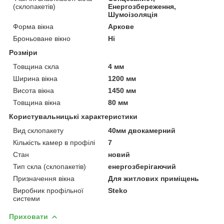
(склопакетів)
Енергозбереження,
Шумоізоляція
Форма вікна
Аркове
Броньоване вікно
Ні
Розміри
Товщина скла
4 мм
Ширина вікна
1200 мм
Висота вікна
1450 мм
Товщина вікна
80 мм
Користувальницькі характеристики
Вид склопакету
40мм двокамерний
Кількість камер в профілі
7
Стан
новий
Тип скла (склопакетів)
енергозберігаючий
Призначення вікна
Для житлових приміщень
Виробник профільної
Steko
системи
Приховати