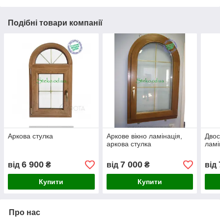
Подібні товари компанії
Аркова стулка
Аркове вікно ламінація,
Двос
аркова стулка
ламі
6 900
7 000
від
₴
від
₴
від
Купити
Купити
Про нас