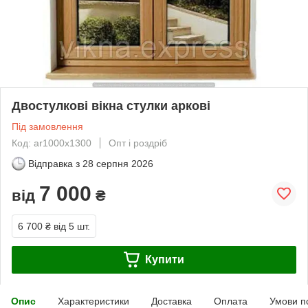
Двостулкові вікна стулки аркові
Під замовлення
Код: ar1000х1300
Опт і роздріб
Відправка з
28 серпня 2026
7 000
від
₴
6 700 ₴
від 5 шт.
Купити
Опис
Характеристики
Доставка
Оплата
Умови п