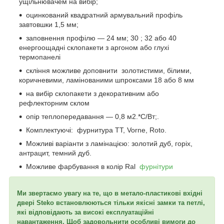
ущільнювачем на вибір;
оцинкований квадратний армувальний профіль
завтовшки 1,5 мм;
заповнення профілю — 24 мм; 30 ; 32 або 40
енергоощадні склопакети з аргоном або глухі
термопанелі
скління можливе доповнити золотистими, білими,
коричневими, ламінованими шпроксами 18 або 8 мм
на вибір склопакети з декоративним або
рефлекторним склом
опір теплопередавання — 0,8 м2.*С/Вт;.
Комплектуючі: фурнитура TT, Vorne, Roto.
Можливі варіанти з ламінацією: золотий дуб, горіх,
антрацит, темний дуб.
Можливе фарбування в колір Ral
фурнітури
Ми звертаємо увагу на те, що в метало-пластикові вхідні
двері Steko встановлюються тільки якісні замки та петлі,
які відповідають за високі експлуатаційні
навантаження. Щоб задовольнити особливі вимоги до