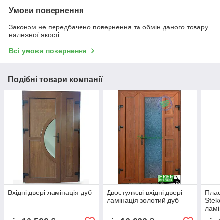
Умови повернення
Законом не передбачено повернення та обмін даного товару
належної якості
Всі умови повернення
Подібні товари компанії
Вхідні двері ламінація дуб
Двостулкові вхідні двері
Плас
ламінація золотий дуб
Stek
ламі
дуб,