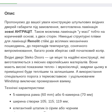
Опис
Пропонуємо до вашої уваги конструкцію штульпових вхідних
дверей габарити під замовлення, виготовлена ламінація
зовні АНТРАЦІТ
. Також можлива ламінація "у масі" тобто на
коричневій основі, з двох сторін. Німецькі структурні плівки
для ламінації
Renolit
стійкі до всіляких механічних
пошкоджень, до перепадів температур, сонячного
випромінювання, багато років зберігає свій початковий колір.
Вхідні двері Steko Doors — це міцні та надійні конструкції, які
виготовляються з якісних європейських матеріалів. Вони
мають високі показники тепло- і звукоізоляції, завдяки цьому в
приміщенні буде теплішим та затишнішим. А використання
спеціального порога з термовставкою і ущільнювачем
Windstop виключає промерзання взимку.
Технічні характеристики:
5-камерна рама (60 mm) або 6-камерна (70 мм)
ширина створки 105; 115; 119 мм;
елегантний штапик із сірим або чорним