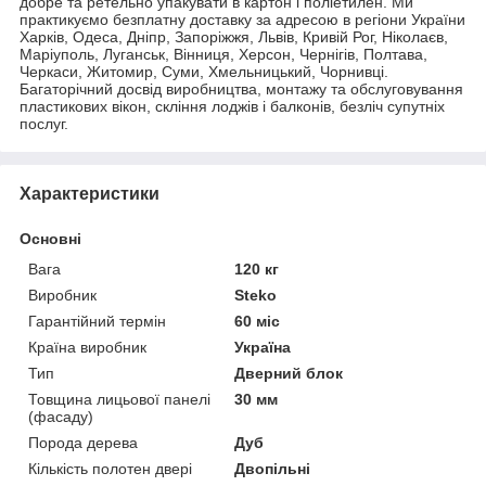
добре та ретельно упакувати в картон і поліетилен. Ми
практикуємо безплатну доставку за адресою в регіони України
Харків, Одеса, Дніпр, Запоріжжя, Львів, Кривій Рог, Ніколаєв,
Маріуполь, Луганськ, Вінниця, Херсон, Чернігів, Полтава,
Черкаси, Житомир, Суми, Хмельницький, Чорнивці.
Багаторічний досвід виробництва, монтажу та обслуговування
пластикових вікон, скління лоджів і балконів, безліч супутніх
послуг.
Характеристики
Основні
Вага
120 кг
Виробник
Steko
Гарантійний термін
60 міс
Країна виробник
Україна
Тип
Дверний блок
Товщина лицьової панелі
30 мм
(фасаду)
Порода дерева
Дуб
Кількість полотен двері
Двопільні