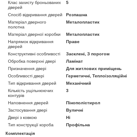
Клас захисту броньованих
5
дверей
Спосіб відкривання дверей
Розпашна
Матеріал дверного
Металопластик
полотна
Матеріал дверної коробки
Металопластик
Напрямок відкривання
Праве
дверей
Конструктивні особливості
Засклені, З порогом
Обробка поверхні двері
Ламінат
Призначення двері
Для житлових приміщень
Особливості двері
Герметичні, Теплоізоляційні
Тип відкривання дверей
Механічний
Кількість ущільнюючих
3
контурів
Наповнення дверей
Пінополістирол
Застосування двері
Вуличні
Двері з ковкою
Ні
Тип конструкції короба
Профільна
Комплектація