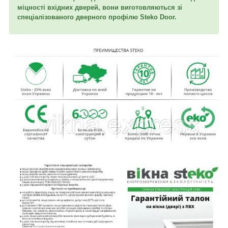
міцності вхідних дверей, вони виготовляються зі
спеціалізованого дверного профілю Steko Door.