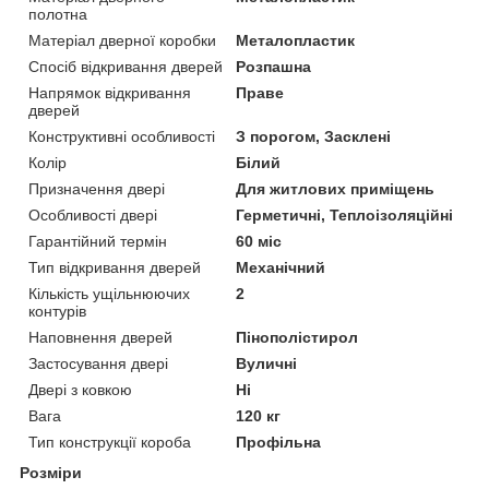
полотна
Матеріал дверної коробки
Металопластик
Спосіб відкривання дверей
Розпашна
Напрямок відкривання
Праве
дверей
Конструктивні особливості
З порогом, Засклені
Колір
Білий
Призначення двері
Для житлових приміщень
Особливості двері
Герметичні, Теплоізоляційні
Гарантійний термін
60 міс
Тип відкривання дверей
Механічний
Кількість ущільнюючих
2
контурів
Наповнення дверей
Пінополістирол
Застосування двері
Вуличні
Двері з ковкою
Ні
Вага
120 кг
Тип конструкції короба
Профільна
Розміри