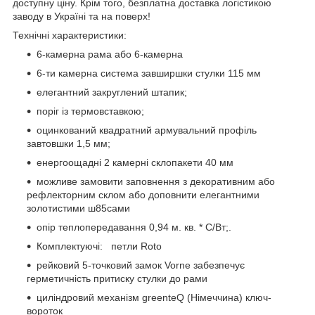
доступну ціну. Крім того, безплатна доставка логістикою
заводу в Україні та на поверх!
Технічні характеристики:
6-камерна рама або 6-камерна
6-ти камерна система завширшки стулки 115 мм
елегантний закруглений штапик;
поріг із термовставкою;
оцинкований квадратний армувальний профіль
завтовшки 1,5 мм;
енергоощадні 2 камерні склопакети 40 мм
можливе замовити заповнення з декоративним або
рефлекторним склом або доповнити елегантними
золотистими ш85сами
опір теплопередавання 0,94 м. кв. * С/Вт;.
Комплектуючі: петли Roto
рейковий 5-точковий замок Vorne забезпечує
герметичність притиску стулки до рами
циліндровий механізм greenteQ (Німеччина) ключ-
вороток