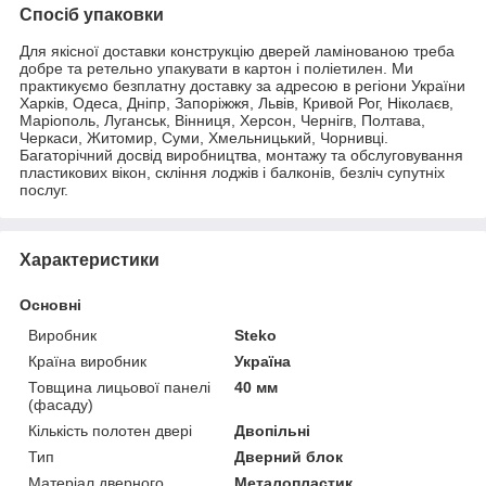
Спосіб упаковки
Для якісної доставки конструкцію дверей ламінованою треба
добре та ретельно упакувати в картон і поліетилен. Ми
практикуємо безплатну доставку за адресою в регіони України
Харків, Одеса, Дніпр, Запоріжжя, Львів, Кривой Рог, Ніколаєв,
Маріополь, Луганськ, Вінниця, Херсон, Чернігв, Полтава,
Черкаси, Житомир, Суми, Хмельницький, Чорнивці.
Багаторічний досвід виробництва, монтажу та обслуговування
пластикових вікон, скління лоджів і балконів, безліч супутніх
послуг.
Характеристики
Основні
Виробник
Steko
Країна виробник
Україна
Товщина лицьової панелі
40 мм
(фасаду)
Кількість полотен двері
Двопільні
Тип
Дверний блок
Матеріал дверного
Металопластик