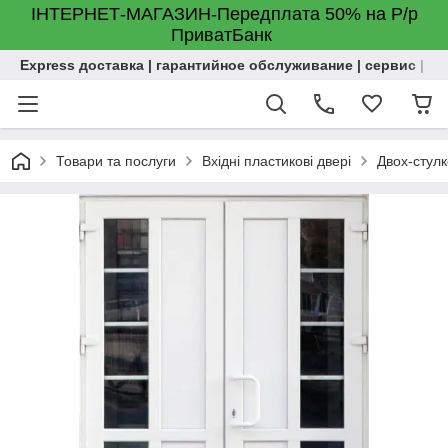
ІНТЕРНЕТ-МАГАЗИН-Передплата 50% на Р/р
ПриватБанк
Express доставка | гарантийное обслуживание | сервис | м
Товари та послуги
Вхідні пластикові двері
Двох-стулко