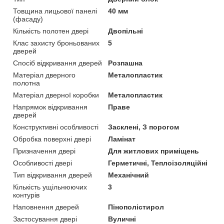
Товщина лицьової панелі
40 мм
(фасаду)
Кількість полотен двері
Двопільні
Клас захисту броньованих
5
дверей
Спосіб відкривання дверей
Розпашна
Матеріал дверного
Металопластик
полотна
Матеріал дверної коробки
Металопластик
Напрямок відкривання
Праве
дверей
Конструктивні особливості
Засклені, З порогом
Обробка поверхні двері
Ламінат
Призначення двері
Для житлових приміщень
Особливості двері
Герметичні, Теплоізоляційні
Тип відкривання дверей
Механічний
Кількість ущільнюючих
3
контурів
Наповнення дверей
Пінополістирол
Застосування двері
Вуличні