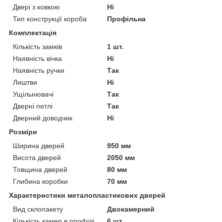
Двері з ковкою
Ні
Тип конструкції короба
Профільна
Комплектація
Кількість замків
1 шт.
Наявність вічка
Ні
Наявність ручки
Так
Лиштви
Ні
Ущільнювачі
Так
Дверні петлі
Так
Дверний доводчик
Ні
Розміри
Ширина дверей
950 мм
Висота дверей
2050 мм
Товщина дверей
80 мм
Глибина коробки
70 мм
Характеристики металопластикових дверей
Вид склопакету
Двокамерний
Кількість камер в профілі
6 шт.