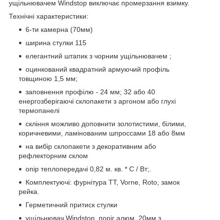
ущільнювачем Windstop виключає промерзання взимку.
Технічні характеристики:
6-ти камерна (70мм)
ширина стулки 115
елегантний штапик з чорним ущільнювачем ;
оцинкований квадратний армуючий профіль
товщиною 1,5 мм;
заповнення профілю - 24 мм; 32 або 40
енергозберігаючі склопакети з аргоном або глухі
термопанелі
скління можливо доповнити золотистими, білими,
коричневими, ламінованим шпроссами 18 або 8мм
на вибір склопакети з декоративним або
рефлекторним склом
опір теплопередачі 0,82 м. кв. * С / Вт;.
Комплектуючі: фурнітура TT, Vorne, Roto, замок
рейка.
Герметичний притиск стулки
ущільнювач Windstop, поріг алюм. 20мм з