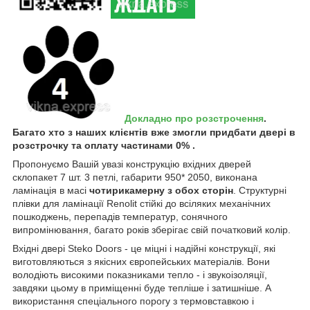
Докладно про розстрочення
.
Багато хто з наших клієнтів вже змогли придбати двері в
розстрочку та оплату частинами 0% .
Пропонуємо Вашій увазі конструкцію вхідних дверей
склопакет 7 шт. 3 петлі, габарити 950* 2050, виконана
ламінація в масі
чотирикамерну з обох сторін
. Структурні
плівки для ламінації Renolit стійкі до всіляких механічних
пошкоджень, перепадів температур, сонячного
випромінювання, багато років зберігає свій початковий колір.
Вхідні двері Steko Doors - це міцні і надійні конструкції, які
виготовляються з якісних європейських матеріалів. Вони
володіють високими показниками тепло - і звукоізоляції,
завдяки цьому в приміщенні буде тепліше і затишніше. А
використання спеціального порогу з термовставкою і